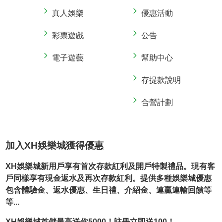
真人娛樂
優惠活動
彩票遊戲
公告
電子遊藝
幫助中心
存提款說明
合營計劃
加入XH娛樂城獲得優惠
XH娛樂城新用戶享有首次存款紅利及開戶特製禮品。現有客
戶同樣享有現金返水及再次存款紅利。提供多種娛樂城優惠
包含體驗金、返水優惠、生日禮、介紹金、連贏連輸回饋等
等...
XH娛樂城首儲最高送你5000！註冊立即送100！