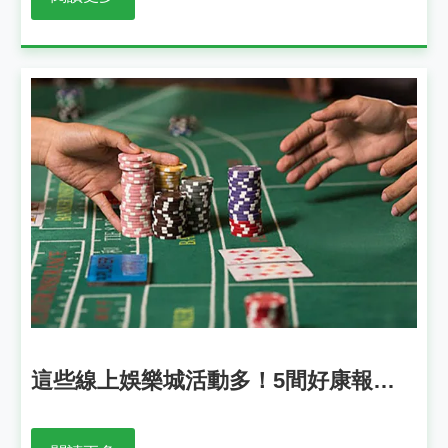
這些線上娛樂城活動多！5間好康報給
你！