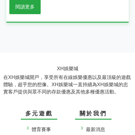
閱讀更多
XH娛樂城
在XH娛樂城開戶，享受所有在線娛樂優惠以及最頂級的遊戲
體驗，超乎您的想​​像。XH娛樂城一直持續為XH娛樂城的忠
實客戶提供與眾不同的存款優惠及其他多種優惠活動。
多元遊戲
關於我們
體育賽事
最新消息