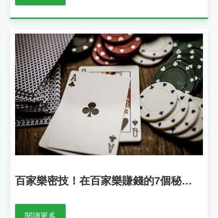
百家樂密技！在百家樂賺錢的7個秘訣
大公開！
閱讀更多